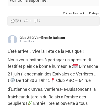
voir ou l’a supprimé.
Voir sur Facebook
·
Partager
6
1
0
Club ABC Verrières le Buisson
2 mois il y a
L'été arrive… Vive la Fête de la Musique !
Nous vous invitons à partager un après-midi
festif et plein de bonne humeur le :
Dimanche
21 juin ( lendemain des Estivales de Verrières ...
)
De 16h30 à 19h15
Club ABC – 64 rue
d'Estienne d'Orves, Verrières-le-Buisson
dans la
fraîcheur du jardin du Relais à l'ombre des
peupliers !
Entrée libre et ouverte à tous