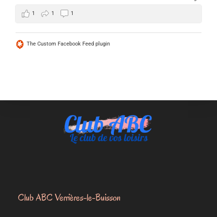
1
1
1
The Custom Facebook Feed plugin
Club ABC Verrières-le-Buisson